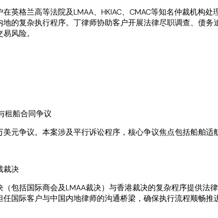
英格兰高等法院及LMAA、HKIAC、CMAC等知名仲裁机构
内地的复杂执行程序。丁律师协助客户开展法律尽职调查、债务
交易风险。
师培训计划"，在伦敦金融城航运律师事务所及顶尖出庭律师事务
应对跨境业务中的法律与文化差异。
单与租船合同争议
万美元争议。本案涉及平行诉讼程序，核心争议焦点包括船舶适
裁裁决
决（包括国际商会及LMAA裁决）与香港裁决的复杂程序提供法
担任国际客户与中国内地律师的沟通桥梁，确保执行流程顺畅推