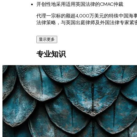
开创性地采用适用英国法律的CMAC仲裁
代理一宗标的额超4,000万美元的特殊中国
法律策略，与英国出庭律师及外国法律专家紧
显示更多
关于保函解释的标杆性案例："Zagora"轮英
专业知识
协助船东就承租人凭保函无正本提单放货引发
标志性胜诉。该案判决已成为保函解释领域的
英国法专家顾问：协助中国仲裁案处理复杂船
就一宗中国仲裁案件为客户提供关键支持，该
专家法律意见书，成功解构复杂金融架构，并
金融机构顾问：审阅造船退款保函
担任数家中国主要商业银行的首选外部法律顾
法律专家，已累计审阅并提供咨询的保函数量