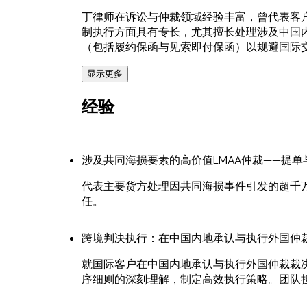
丁律师在诉讼与仲裁领域经验丰富，曾代表客户在
制执行方面具有专长，尤其擅长处理涉及中国
（包括履约保函与见索即付保函）以规避国际
显示更多
丁律师曾入选著名的"英国大法官中国青年律
业根基。他精通普通话与英语，善于引导客户
经验
涉及共同海损要素的高价值LMAA仲裁——提
代表主要货方处理因共同海损事件引发的超千
任。
跨境判决执行：在中国内地承认与执行外国仲
就国际客户在中国内地承认与执行外国仲裁裁
序细则的深刻理解，制定高效执行策略。团队