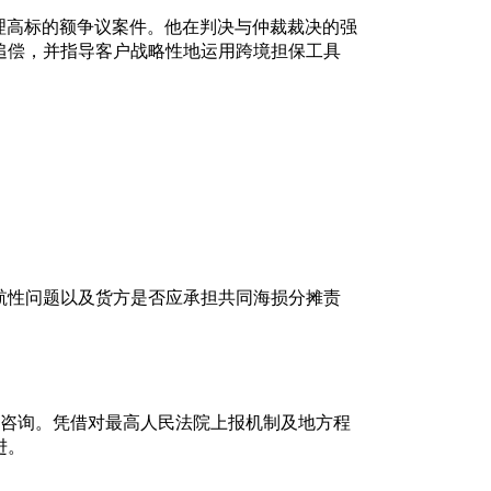
处理高标的额争议案件。他在判决与仲裁裁决的强
追偿，并指导客户战略性地运用跨境担保工具
所完成专业培训，这巩固了其在国际法领域的执
航性问题以及货方是否应承担共同海损分摊责
律咨询。凭借对最高人民法院上报机制及地方程
进。