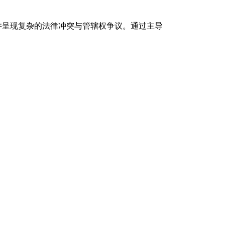
并呈现复杂的法律冲突与管辖权争议。通过主导
对船东损失的赔偿责任，并在英国高等法院赢得
确解释。通过与中方律师团队协作，起草全面的
造船项目提供全面风险保障。作为该领域的权威
健推进相关交易。