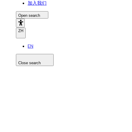
加入我们
Open search
ZH
EN
Close search
Search the site
Search