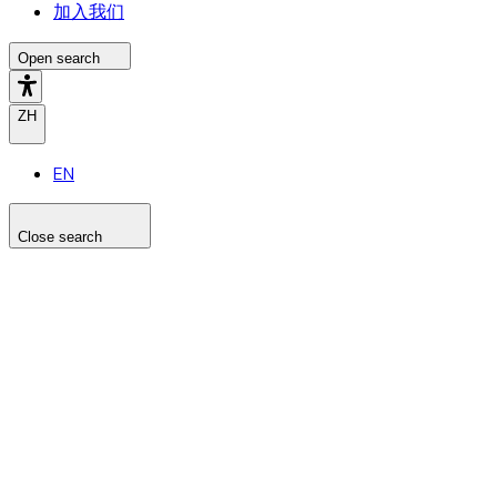
加入我们
Open search
ZH
EN
Close search
Search the site
Search