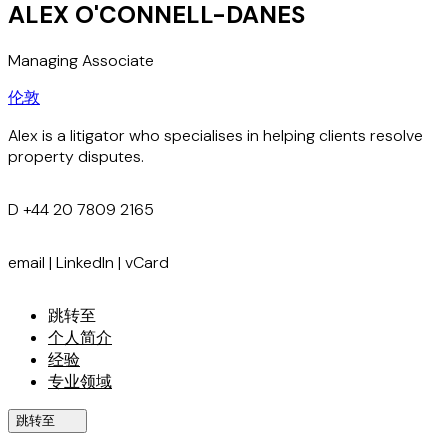
ALEX O'CONNELL-DANES
Managing Associate
伦敦
Alex is a litigator who specialises in helping clients resolve
property disputes.
D
+44 20 7809 2165
email
|
LinkedIn
|
vCard
跳转至
个人简介
经验
专业领域
跳转至